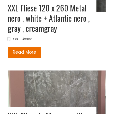
XXL Fliese 120 x 260 Metal
nero , white + Atlantic nero ,
gray , creamgray
XXL-Fliesen
Read More